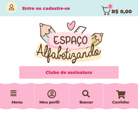
0
Entre
ou
cadastre-se
R$
0,00
Clube de assinatura
Menu
Meu perfil
Buscar
Carrinho