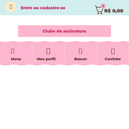
0
Entre
ou
cadastre-se
R$
0,00
Clube de assinatura
Menu
Meu perfil
Buscar
Carrinho