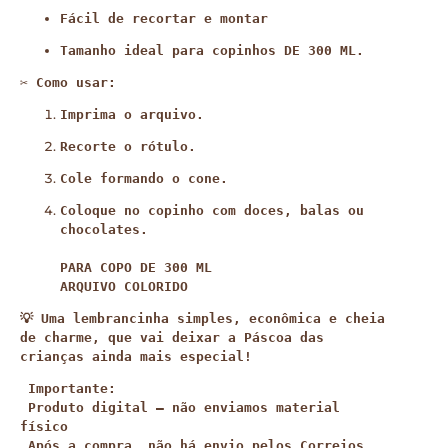
Fácil de recortar e montar
Tamanho ideal para copinhos DE 300 ML.
✂️ 
Como usar:
Imprima o arquivo.
Recorte o rótulo.
Cole formando o cone.
Coloque no copinho com doces, balas ou 
chocolates.

PARA COPO DE 300 ML

ARQUIVO COLORIDO
💡 Uma lembrancinha 
simples, econômica e cheia 
de charme
, que vai deixar a Páscoa das 
crianças ainda mais especial!
 Importante:

 Produto digital – não enviamos material 
físico

 Após a compra, não há envio pelos Correios
