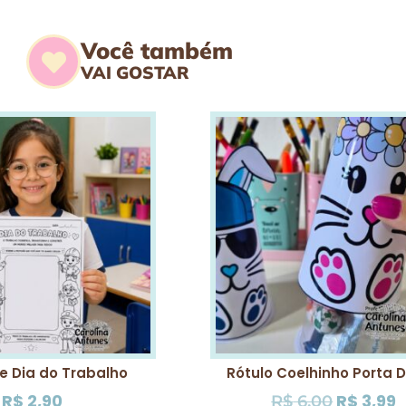
Você também
VAI GOSTAR
e Dia do Trabalho
Rótulo Coelhinho Porta 
R$
2,90
R$
3,99
R$
6,00