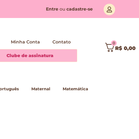
Entre
ou
cadastre-se
Minha Conta
Contato
0
R$
0,00
Clube de assinatura
ortuguês
Maternal
Matemática