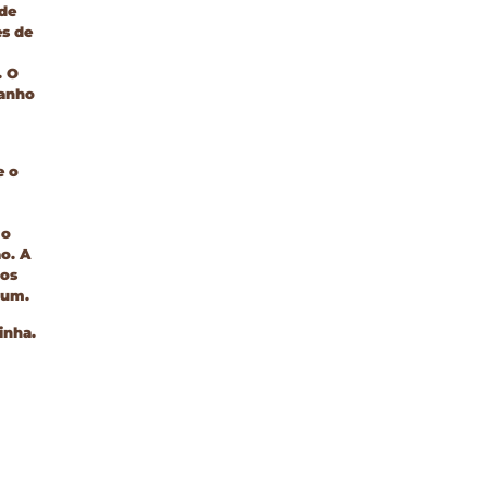
 de
es
de
.
O
manho
e o
mo
o. A
dos
 um.
inha.