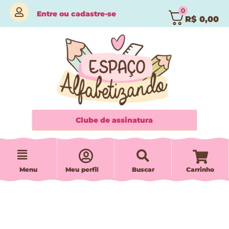
0
Entre
ou
cadastre-se
R$
0,00
Clube de assinatura
Menu
Meu perfil
Buscar
Carrinho