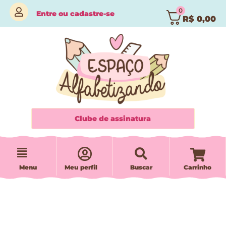
0
Entre
ou
cadastre-se
R$
0,00
Clube de assinatura
Menu
Meu perfil
Buscar
Carrinho