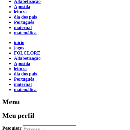
Alfabetização
Apostila
leitura
dia dos pais
Português
maternal
matemática
início
jogos
FOLCLORE
Alfabetização
Apostila
leitura
dia dos pais
Português
maternal
matemática
Menu
Meu perfil
Pesquisar