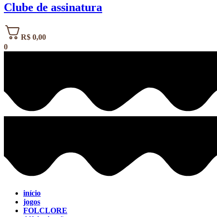
Clube de assinatura
R$
0,00
0
início
jogos
FOLCLORE