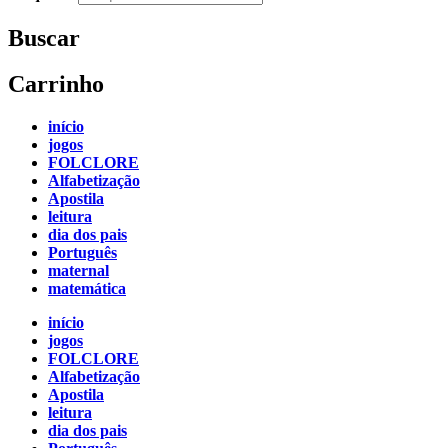
Buscar
Carrinho
início
jogos
FOLCLORE
Alfabetização
Apostila
leitura
dia dos pais
Português
maternal
matemática
início
jogos
FOLCLORE
Alfabetização
Apostila
leitura
dia dos pais