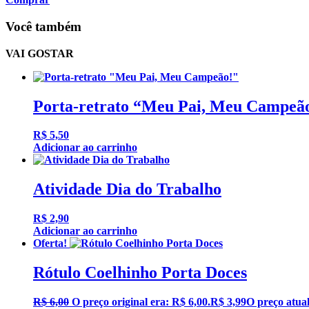
Você também
VAI GOSTAR
Porta-retrato “Meu Pai, Meu Campeã
R$
5,50
Adicionar ao carrinho
Atividade Dia do Trabalho
R$
2,90
Adicionar ao carrinho
Oferta!
Rótulo Coelhinho Porta Doces
R$
6,00
O preço original era: R$ 6,00.
R$
3,99
O preço atual