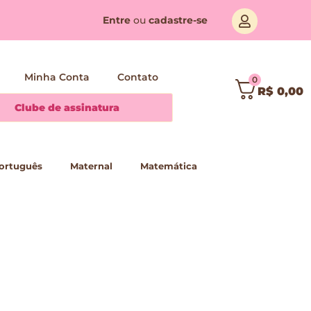
Entre
ou
cadastre-se
Minha Conta
Contato
0
R$
0,00
Clube de assinatura
ortuguês
Maternal
Matemática