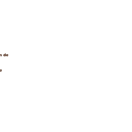
m de
a