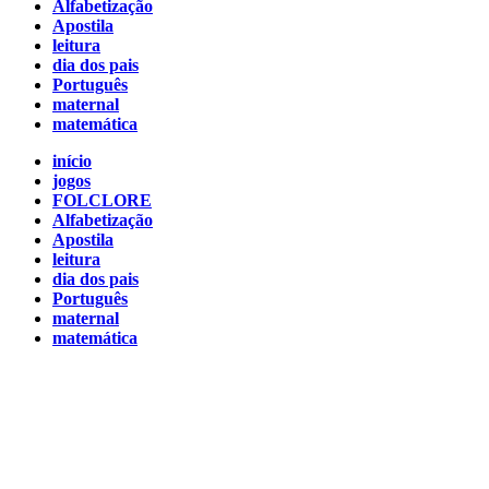
Alfabetização
Apostila
leitura
dia dos pais
Português
maternal
matemática
início
jogos
FOLCLORE
Alfabetização
Apostila
leitura
dia dos pais
Português
maternal
matemática