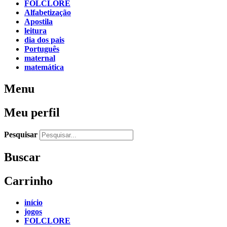
FOLCLORE
Alfabetização
Apostila
leitura
dia dos pais
Português
maternal
matemática
Menu
Meu perfil
Pesquisar
Buscar
Carrinho
início
jogos
FOLCLORE