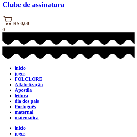
Clube de assinatura
R$
0,00
0
início
jogos
FOLCLORE
Alfabetização
Apostila
leitura
dia dos pais
Português
maternal
matemática
início
jogos