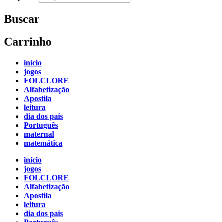
Buscar
Carrinho
início
jogos
FOLCLORE
Alfabetização
Apostila
leitura
dia dos pais
Português
maternal
matemática
início
jogos
FOLCLORE
Alfabetização
Apostila
leitura
dia dos pais