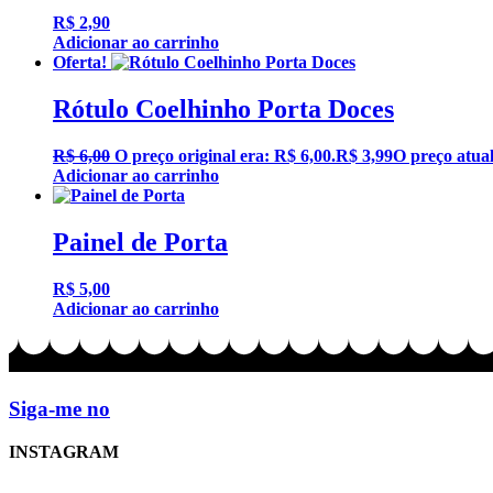
R$
2,90
Adicionar ao carrinho
Oferta!
Rótulo Coelhinho Porta Doces
R$
6,00
O preço original era: R$ 6,00.
R$
3,99
O preço atual
Adicionar ao carrinho
Painel de Porta
R$
5,00
Adicionar ao carrinho
Siga-me no
INSTAGRAM