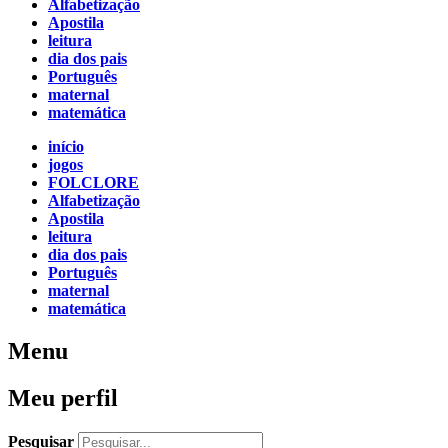
Alfabetização
Apostila
leitura
dia dos pais
Português
maternal
matemática
início
jogos
FOLCLORE
Alfabetização
Apostila
leitura
dia dos pais
Português
maternal
matemática
Menu
Meu perfil
Pesquisar