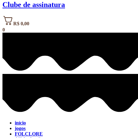
Clube de assinatura
R$
0,00
0
início
jogos
FOLCLORE