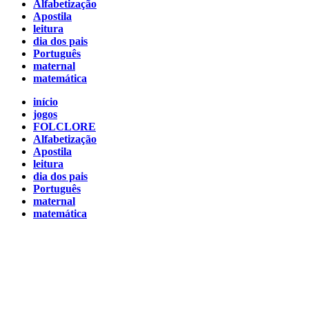
Alfabetização
Apostila
leitura
dia dos pais
Português
maternal
matemática
início
jogos
FOLCLORE
Alfabetização
Apostila
leitura
dia dos pais
Português
maternal
matemática