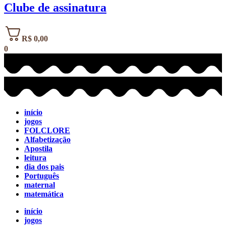
Clube de assinatura
R$
0,00
0
início
jogos
FOLCLORE
Alfabetização
Apostila
leitura
dia dos pais
Português
maternal
matemática
início
jogos