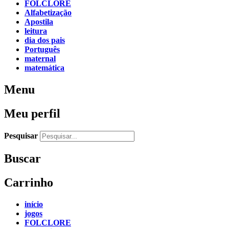
FOLCLORE
Alfabetização
Apostila
leitura
dia dos pais
Português
maternal
matemática
Menu
Meu perfil
Pesquisar
Buscar
Carrinho
início
jogos
FOLCLORE