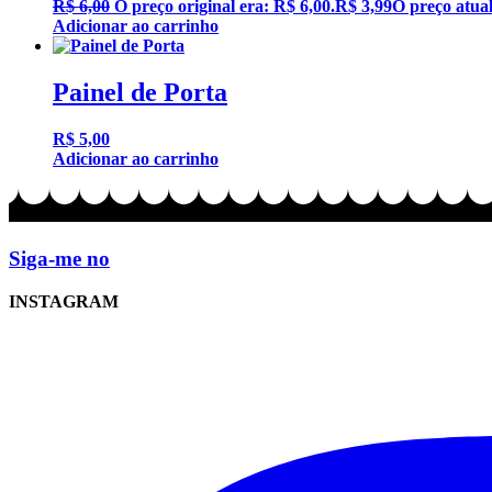
R$
6,00
O preço original era: R$ 6,00.
R$
3,99
O preço atual
Adicionar ao carrinho
Painel de Porta
R$
5,00
Adicionar ao carrinho
Siga-me no
INSTAGRAM