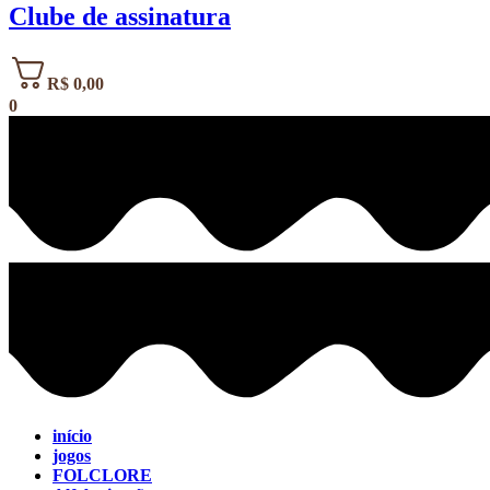
Clube de assinatura
R$
0,00
0
início
jogos
FOLCLORE