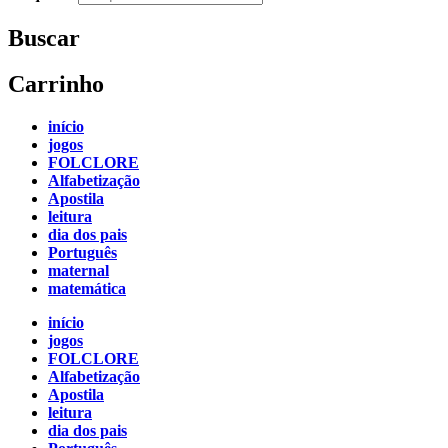
Buscar
Carrinho
início
jogos
FOLCLORE
Alfabetização
Apostila
leitura
dia dos pais
Português
maternal
matemática
início
jogos
FOLCLORE
Alfabetização
Apostila
leitura
dia dos pais