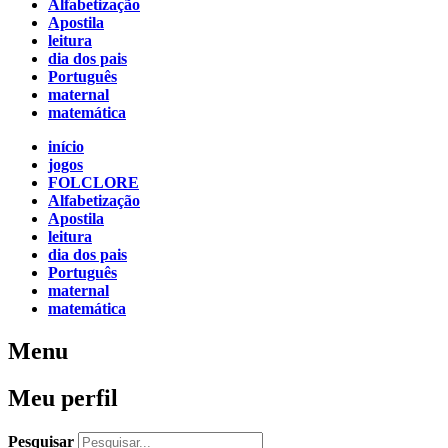
Alfabetização
Apostila
leitura
dia dos pais
Português
maternal
matemática
início
jogos
FOLCLORE
Alfabetização
Apostila
leitura
dia dos pais
Português
maternal
matemática
Menu
Meu perfil
Pesquisar