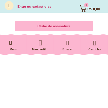
0
Entre
ou
cadastre-se
R$
0,00
Clube de assinatura
Menu
Meu perfil
Buscar
Carrinho