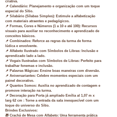
criativa.
📌
Calendário
: Planejamento e organização com um toque
especial do Sítio.
📌
Silabário
(Sílabas Simples): Estimule a alfabetização
com materiais atraentes e pedagógicos.
📌
Formas, Cores e Números
(1 a 10 e até 100): Recursos
visuais para auxiliar no reconhecimento e aprendizado de
conceitos básicos.
📌
Combinados
: Reforce as regras da turma de forma
lúdica e envolvente.
📌
Alfabeto Ilustrado com Símbolos de Libras
: Inclusão e
aprendizado lado a lado.
📌
Vogais Ilustradas com Símbolos de Libras
: Perfeito para
trabalhar fonemas e inclusão.
📌
Palavras Mágicas
: Ensine boas maneiras com diversão.
📌
Aniversariantes
: Celebre momentos especiais com um
painel decorativo.
📌
Quantos Somos
: Auxilia no aprendizado de contagem e
promove interação na turma.
📌
Decoração para Porta já ampliado Emília al 1,07 m x
larg 62 cm
: Torne a entrada da sala inesquecível com um
toque do universo do Sítio.
Brindes Exclusivos:
🎁
Crachá de Mesa com Alfabeto
: Uma ferramenta prática