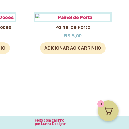
Doces
Painel de Porta
R$
5,00
NHO
ADICIONAR AO CARRINHO
0
Feito com carinho
por
Lunna Design♥