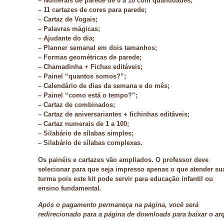
– Numerais de parede de 0 a 10 com quantidades;
– 11 cartazes de cores para parede;
– Cartaz de Vogais;
– Palavras mágicas;
– Ajudante do dia;
– Planner semanal em dois tamanhos;
– Formas geométricas de parede;
– Chamadinha + Fichas editáveis;
– Painel “quantos somos?”;
– Calendário de dias da semana e do mês;
– Painel “como está o tempo?”;
– Cartaz de combinados;
– Cartaz de aniversariantes + fichinhas editáveis;
– Cartaz numerais de 1 a 100;
– Silabário de sílabas simples;
– ⁠Silabário de sílabas complexas.
Os painéis e cartazes vão ampliados. O professor deve
selecionar para que seja impresso apenas o que atender su
turma pois este kit pode servir para educação infantil ou
ensino fundamental.
Após o pagamento permaneça na página, você será
redirecionado para a página de downloads para baixar o ar