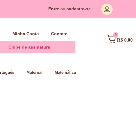
Entre
ou
cadastre-se
a
Minha Conta
Contato
0
R$
0,00
Clube de assinatura
rtuguês
Maternal
Matemática