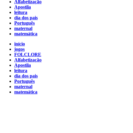
Alfabetização
Apostila
leitura
dia dos pais
Português
maternal
matemática
início
jogos
FOLCLORE
Alfabetização
Apostila
leitura
dia dos pais
Português
maternal
matemática