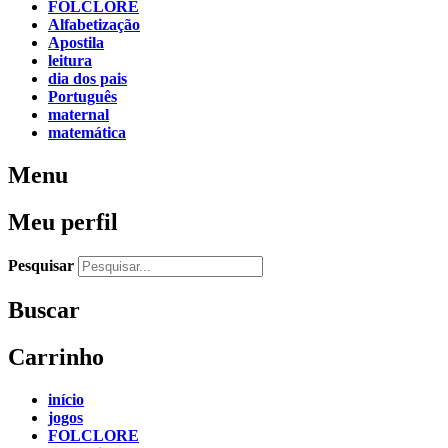
FOLCLORE
Alfabetização
Apostila
leitura
dia dos pais
Português
maternal
matemática
Menu
Meu perfil
Pesquisar
Buscar
Carrinho
início
jogos
FOLCLORE