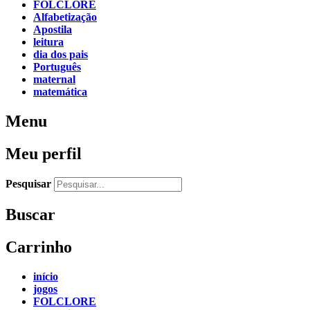
FOLCLORE
Alfabetização
Apostila
leitura
dia dos pais
Português
maternal
matemática
Menu
Meu perfil
Pesquisar
Buscar
Carrinho
início
jogos
FOLCLORE