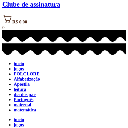
Clube de assinatura
R$
0,00
0
início
jogos
FOLCLORE
Alfabetização
Apostila
leitura
dia dos pais
Português
maternal
matemática
início
jogos