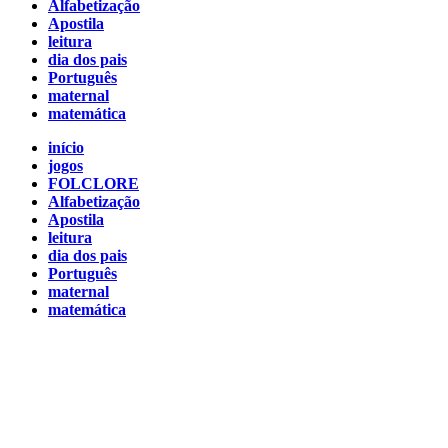
Alfabetização
Apostila
leitura
dia dos pais
Português
maternal
matemática
início
jogos
FOLCLORE
Alfabetização
Apostila
leitura
dia dos pais
Português
maternal
matemática