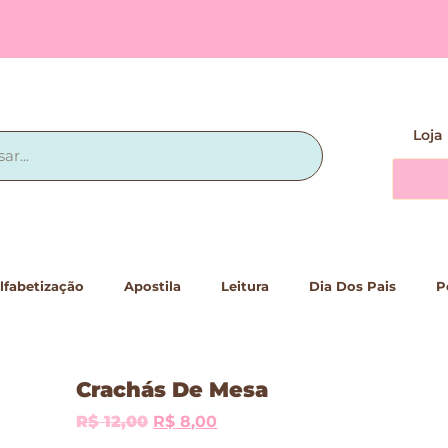
Loja
lfabetização
Apostila
Leitura
Dia Dos Pais
P
Crachás De Mesa
R$
12,00
R$
8,00