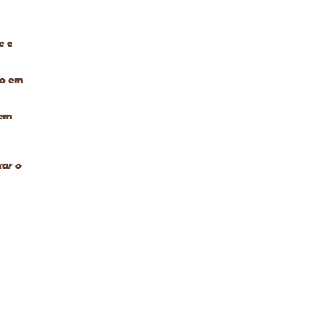
e e
po em
 em
xar o