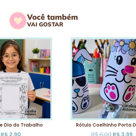
Você também
VAI GOSTAR
e Dia do Trabalho
Rótulo Coelhinho Porta 
R$
2,90
R$
3,99
R$
6,00