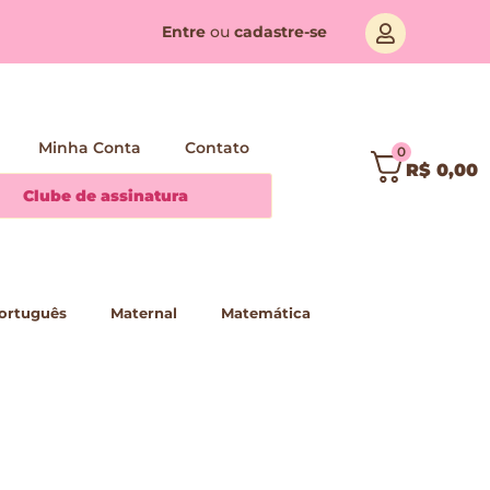
Entre
ou
cadastre-se
Minha Conta
Contato
0
R$
0,00
Clube de assinatura
ortuguês
Maternal
Matemática