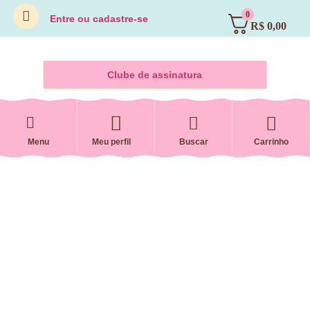
0
Entre
ou
cadastre-se
R$
0,00
Clube de assinatura
Menu
Meu perfil
Buscar
Carrinho