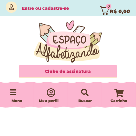
0
Entre
ou
cadastre-se
R$
0,00
Clube de assinatura
Menu
Meu perfil
Buscar
Carrinho