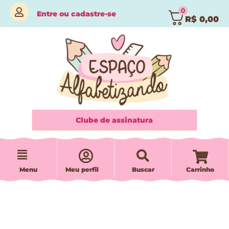
0
Entre
ou
cadastre-se
R$
0,00
Clube de assinatura
Menu
Meu perfil
Buscar
Carrinho