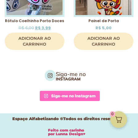
Rótulo Coelhinho Porta Doces
Painel de Porta
R$
3,99
R$
5,00
R$
6,00
ADICIONAR AO
ADICIONAR AO
CARRINHO
CARRINHO
Siga-me no
INSTAGRAM
Siga-me no Instagram
0
Espaço Alfabetizando ©Todos os direitos reservados
Feito com carinho
por
Lunna Design♥