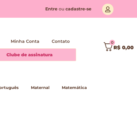
Entre
ou
cadastre-se
Minha Conta
Contato
0
R$
0,00
Clube de assinatura
ortuguês
Maternal
Matemática