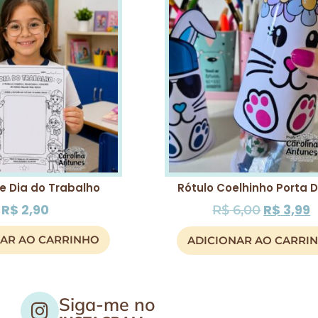
e Dia do Trabalho
Rótulo Coelhinho Porta 
R$
2,90
R$
3,99
R$
6,00
NAR AO CARRINHO
ADICIONAR AO CARRI
Siga-me no