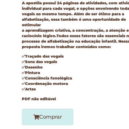
A apostila possui
24 páginas de atividades
, com ativi
individual para cada vogal, e opções envolvendo toda
vogais ao mesmo tempo. Além de ser ótimo para a
alfabetização, essa também é uma oportunidade de
estimular
a aprendizagem criativa, a concentração, a atenção e
raciocínio lógico.Todos esses fatores são essenciais 
processo de alfabetização na educação infantil. Ness
proposta iremos trabalhar conteúdos como:
✅Traçado das vogais
✅Sons das vogais
✅Desenho
✅Pintura
✅Consciência fonológica
✅Coordenação motora
✅Artes
PDF não editável
Comprar