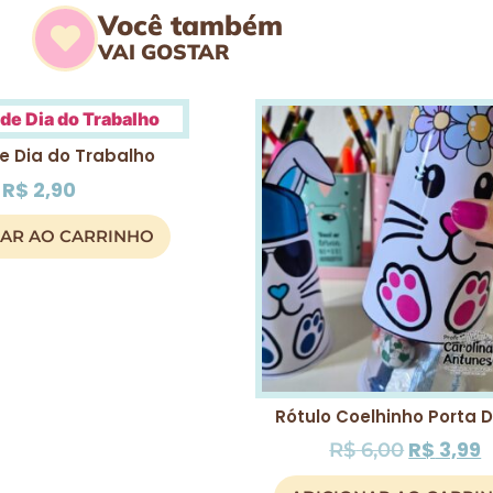
Você também
VAI GOSTAR
e Dia do Trabalho
R$
2,90
NAR AO CARRINHO
Rótulo Coelhinho Porta 
R$
3,99
R$
6,00