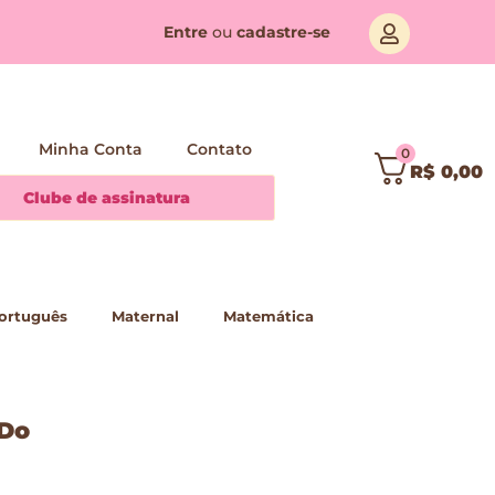
Entre
ou
cadastre-se
Minha Conta
Contato
0
R$
0,00
Clube de assinatura
ortuguês
Maternal
Matemática
 Do