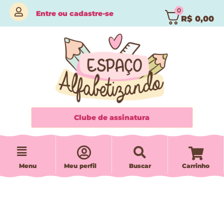
0
Entre
ou
cadastre-se
R$
0,00
Clube de assinatura
Menu
Meu perfil
Buscar
Carrinho