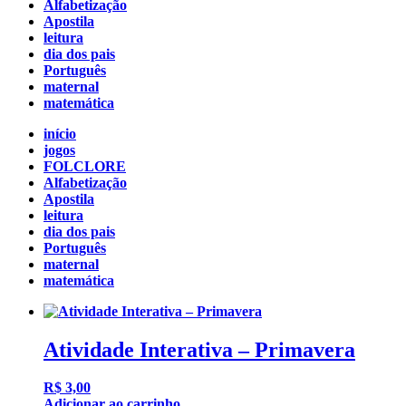
Alfabetização
Apostila
leitura
dia dos pais
Português
maternal
matemática
início
jogos
FOLCLORE
Alfabetização
Apostila
leitura
dia dos pais
Português
maternal
matemática
Atividade Interativa – Primavera
R$
3,00
Adicionar ao carrinho