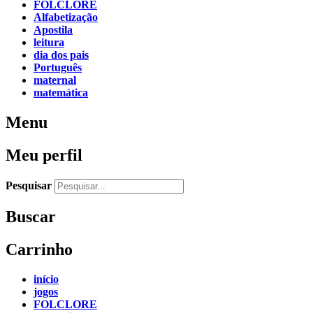
FOLCLORE
Alfabetização
Apostila
leitura
dia dos pais
Português
maternal
matemática
Menu
Meu perfil
Pesquisar
Buscar
Carrinho
início
jogos
FOLCLORE