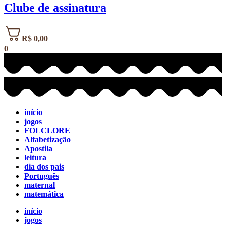
Clube de assinatura
R$
0,00
0
início
jogos
FOLCLORE
Alfabetização
Apostila
leitura
dia dos pais
Português
maternal
matemática
início
jogos