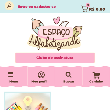
0
Entre
ou
cadastre-se
R$
0,00
Clube de assinatura
Menu
Meu perfil
Buscar
Carrinho