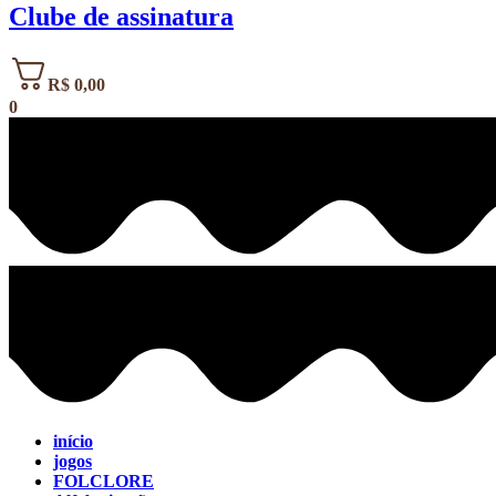
Clube de assinatura
R$
0,00
0
início
jogos
FOLCLORE