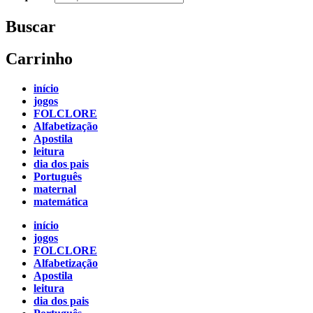
Buscar
Carrinho
início
jogos
FOLCLORE
Alfabetização
Apostila
leitura
dia dos pais
Português
maternal
matemática
início
jogos
FOLCLORE
Alfabetização
Apostila
leitura
dia dos pais