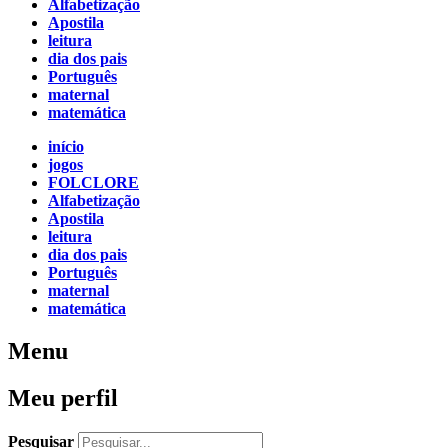
Alfabetização
Apostila
leitura
dia dos pais
Português
maternal
matemática
início
jogos
FOLCLORE
Alfabetização
Apostila
leitura
dia dos pais
Português
maternal
matemática
Menu
Meu perfil
Pesquisar