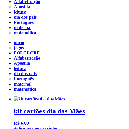
Alfabetização
Apostila
leitura
dia dos pais
Português
maternal
matemática
início
jogos
FOLCLORE
Alfabetização
Apostila
leitura
dia dos pais
Português
maternal
matemática
kit cartões dia das Mães
R$
6,00
Adicionar ao carrinho