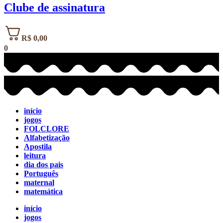
Clube de assinatura
R$
0,00
0
início
jogos
FOLCLORE
Alfabetização
Apostila
leitura
dia dos pais
Português
maternal
matemática
início
jogos