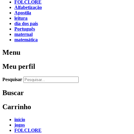
FOLCLORE
Alfabetização
Apostila
leitura
dia dos pais
Português
maternal
matemática
Menu
Meu perfil
Pesquisar
Buscar
Carrinho
início
jogos
FOLCLORE