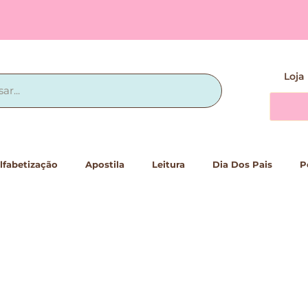
Loja
lfabetização
Apostila
Leitura
Dia Dos Pais
P