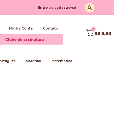
Entre
ou
cadastre-se
Minha Conta
Contato
0
R$
0,00
Clube de assinatura
ortuguês
Maternal
Matemática