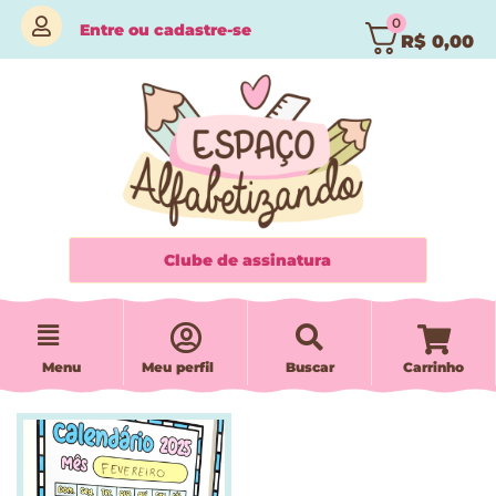
0
Entre
ou
cadastre-se
R$
0,00
Clube de assinatura
Menu
Meu perfil
Buscar
Carrinho