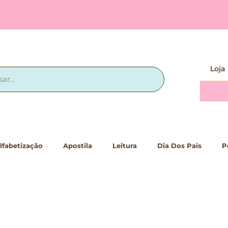
Loja
lfabetização
Apostila
Leitura
Dia Dos Pais
P