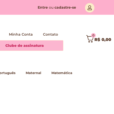
Entre
ou
cadastre-se
Minha Conta
Contato
0
R$
0,00
Clube de assinatura
ortuguês
Maternal
Matemática