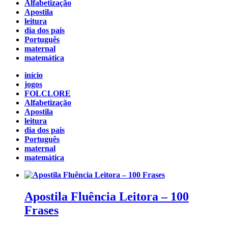
Alfabetização
Apostila
leitura
dia dos pais
Português
maternal
matemática
início
jogos
FOLCLORE
Alfabetização
Apostila
leitura
dia dos pais
Português
maternal
matemática
Apostila Fluência Leitora – 100
Frases