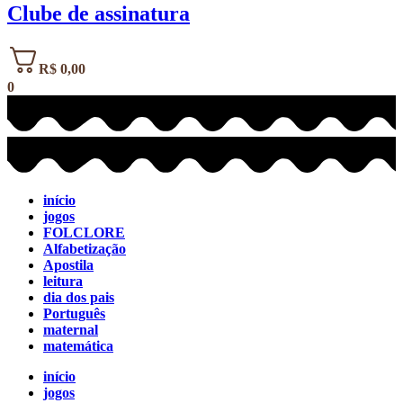
Clube de assinatura
R$
0,00
0
início
jogos
FOLCLORE
Alfabetização
Apostila
leitura
dia dos pais
Português
maternal
matemática
início
jogos