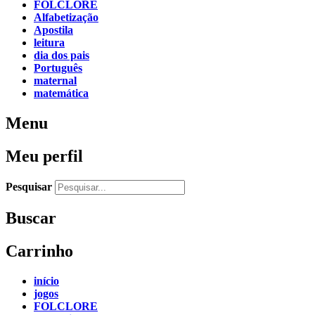
FOLCLORE
Alfabetização
Apostila
leitura
dia dos pais
Português
maternal
matemática
Menu
Meu perfil
Pesquisar
Buscar
Carrinho
início
jogos
FOLCLORE