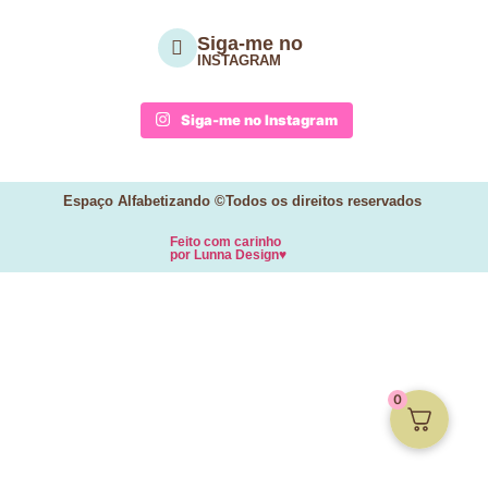
Siga-me no
INSTAGRAM
Siga-me no Instagram
Espaço Alfabetizando ©Todos os direitos reservados
Feito com carinho
por
Lunna Design♥
0